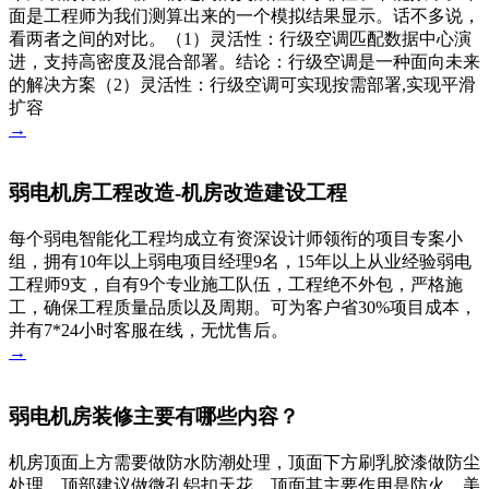
面是工程师为我们测算出来的一个模拟结果显示。话不多说，
看两者之间的对比。（1）灵活性：行级空调匹配数据中心演
进，支持高密度及混合部署。结论：行级空调是一种面向未来
的解决方案（2）灵活性：行级空调可实现按需部署,实现平滑
扩容
→
弱电机房工程改造-机房改造建设工程
每个弱电智能化工程均成立有资深设计师领衔的项目专案小
组，拥有10年以上弱电项目经理9名，15年以上从业经验弱电
工程师9支，自有9个专业施工队伍，工程绝不外包，严格施
工，确保工程质量品质以及周期。可为客户省30%项目成本，
并有7*24小时客服在线，无忧售后。
→
弱电机房装修主要有哪些内容？
机房顶面上方需要做防水防潮处理，顶面下方刷乳胶漆做防尘
处理，顶部建议做微孔铝扣天花，顶面其主要作用是防火、美