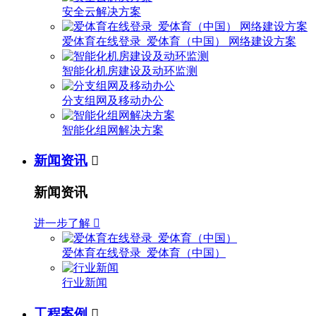
安全云解决方案
爱体育在线登录_爱体育（中国） 网络建设方案
智能化机房建设及动环监测
分支组网及移动办公
智能化组网解决方案
新闻资讯

新闻资讯
进一步了解

爱体育在线登录_爱体育（中国）
行业新闻
工程案例
