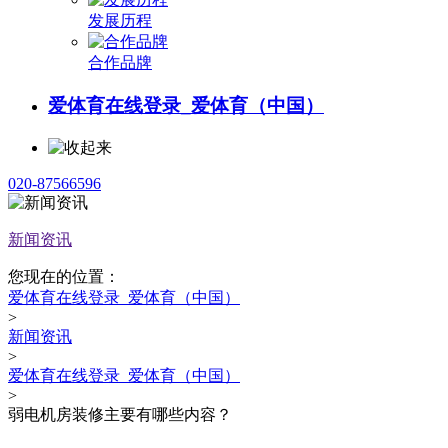
发展历程
合作品牌
爱体育在线登录_爱体育（中国）
020-87566596
新闻资讯
您现在的位置：
爱体育在线登录_爱体育（中国）
>
新闻资讯
>
爱体育在线登录_爱体育（中国）
>
弱电机房装修主要有哪些内容？