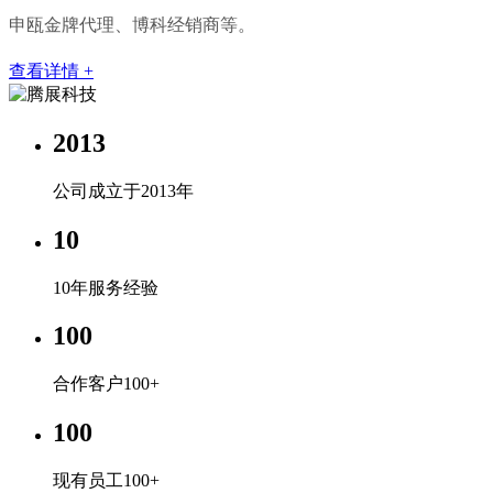
申瓯金牌代理、博科经销商等。
查看详情 +
2013
公司成立于2013年
10
10年服务经验
100
合作客户100+
100
现有员工100+