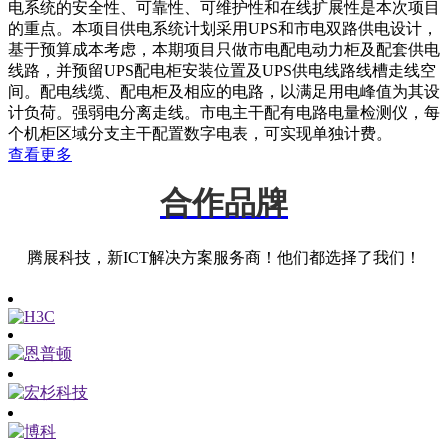
电系统的安全性、可靠性、可维护性和在线扩展性是本次项目
的重点。本项目供电系统计划采用UPS和市电双路供电设计，
基于预算成本考虑，本期项目只做市电配电动力柜及配套供电
线路，并预留UPS配电柜安装位置及UPS供电线路线槽走线空
间。配电线缆、配电柜及相应的电路，以满足用电峰值为其设
计负荷。强弱电分离走线。市电主干配有电路电量检测仪，每
个机柜区域分支主干配置数字电表，可实现单独计费。
查看更多
合作品牌
腾展科技，新ICT解决方案服务商！他们都选择了我们！