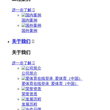
进一步了解

国内案例
国外案例
关于我们

关于我们
进一步了解

公司简介
爱体育在线登录_爱体育（中国）
荣誉资质
发展历程