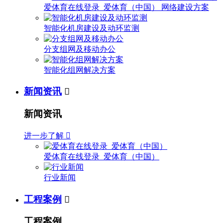
爱体育在线登录_爱体育（中国） 网络建设方案
智能化机房建设及动环监测
分支组网及移动办公
智能化组网解决方案
新闻资讯

新闻资讯
进一步了解

爱体育在线登录_爱体育（中国）
行业新闻
工程案例

工程案例