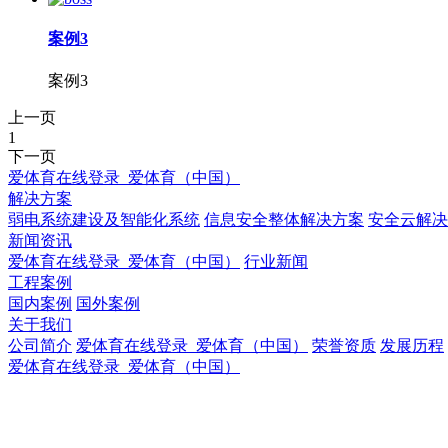
案例3
案例3
上一页
1
下一页
爱体育在线登录_爱体育（中国）
解决方案
弱电系统建设及智能化系统
信息安全整体解决方案
安全云解决
新闻资讯
爱体育在线登录_爱体育（中国）
行业新闻
工程案例
国内案例
国外案例
关于我们
公司简介
爱体育在线登录_爱体育（中国）
荣誉资质
发展历程
爱体育在线登录_爱体育（中国）
爱体育在线登录_爱体育（中国）