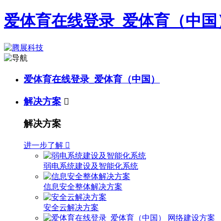
爱体育在线登录_爱体育（中国
爱体育在线登录_爱体育（中国）
解决方案

解决方案
进一步了解

弱电系统建设及智能化系统
信息安全整体解决方案
安全云解决方案