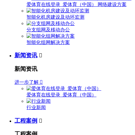
爱体育在线登录_爱体育（中国） 网络建设方案
智能化机房建设及动环监测
分支组网及移动办公
智能化组网解决方案
新闻资讯

新闻资讯
进一步了解

爱体育在线登录_爱体育（中国）
行业新闻
工程案例

工程案例