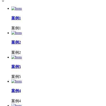

案例1
案例1
案例2
案例2
案例5
案例5
案例4
案例4